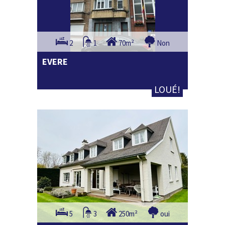
2
1
70m²
Non
EVERE
LOUÉ!
5
3
250m²
oui