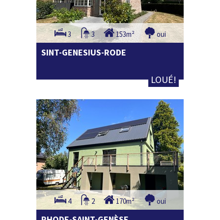
3
3
153m²
oui
SINT-GENESIUS-RODE
LOUÉ!
4
2
170m²
oui
RHODE-SAINT-GENÈSE