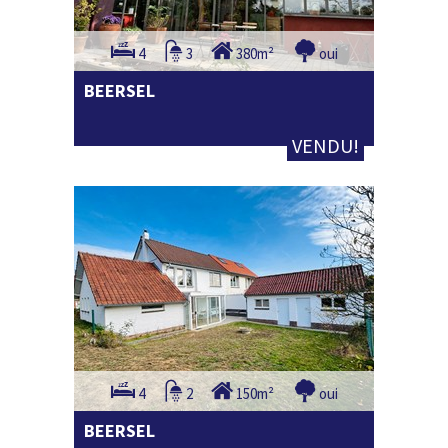
4
3
380m²
oui
BEERSEL
VENDU!
4
2
150m²
oui
BEERSEL