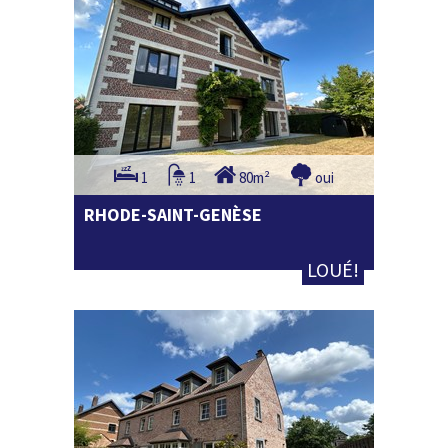
1
1
80m²
oui
RHODE-SAINT-GENÈSE
LOUÉ!