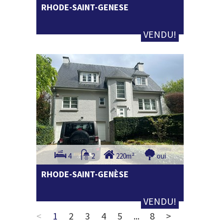
RHODE-SAINT-GENESE
VENDU!
4
2
220m²
oui
RHODE-SAINT-GENÈSE
VENDU!
<
1
2
3
4
5
...
8
>