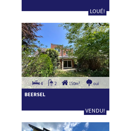
LOUÉ!
4
2
150m²
oui
BEERSEL
VENDU!