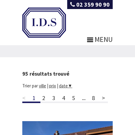
02 359 90 90
MENU
95
résultats trouvé
Trier par
ville
|
prix
|
date
▼
<
1
2
3
4
5
...
8
>