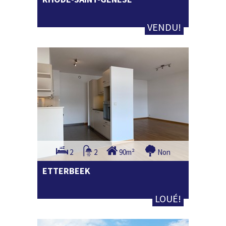
VENDU!
2
2
90m²
Non
ETTERBEEK
LOUÉ!