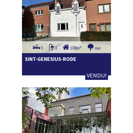
3
1
108m²
oui
SINT-GENESIUS-RODE
VENDU!