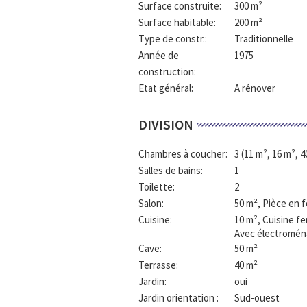
Surface construite:
300 m²
Surface habitable:
200 m²
Type de constr.:
Traditionnelle
Année de
1975
construction:
Etat général:
A rénover
DIVISION
Chambres à coucher:
3
(11 m², 16 m², 4
Salles de bains:
1
Toilette:
2
Salon:
50 m²
, Pièce en 
Cuisine:
10 m²
, Cuisine f
Avec électromén
Cave:
50 m²
Terrasse:
40 m²
Jardin:
oui
Jardin orientation :
Sud-ouest