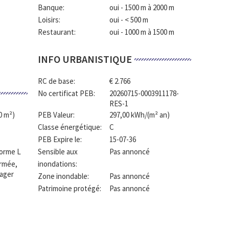
Banque:
oui - 1500 m à 2000 m
Loisirs:
oui - < 500 m
Restaurant:
oui - 1000 m à 1500 m
INFO URBANISTIQUE
RC de base:
€ 2.766
No certificat PEB:
20260715-0003911178-
RES-1
0 m²)
PEB Valeur:
297,00 kWh/(m² an)
Classe énergétique:
C
PEB Expire le:
15-07-36
forme L
Sensible aux
Pas annoncé
ermée,
inondations:
ager
Zone inondable:
Pas annoncé
Patrimoine protégé:
Pas annoncé