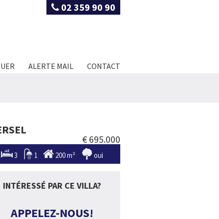
02 359 90 90
OUER
ALERTE MAIL
CONTACT
ERSEL
€ 695.000
3
1
200 m²
oui
INTÉRESSÉ PAR CE VILLA?
APPELEZ-NOUS!