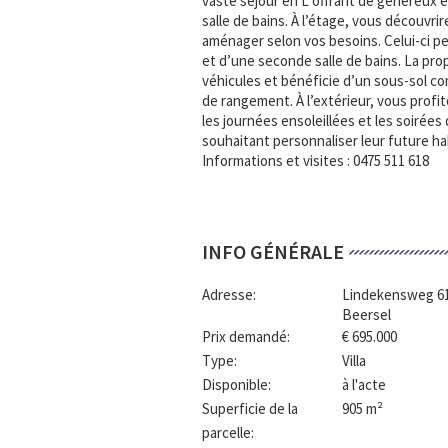
vaste séjour en L offrant de généreux 
salle de bains. À l’étage, vous découvr
aménager selon vos besoins. Celui-ci p
et d’une seconde salle de bains. La pro
véhicules et bénéficie d’un sous-sol co
de rangement. À l’extérieur, vous profi
les journées ensoleillées et les soirée
souhaitant personnaliser leur future ha
Informations et visites : 0475 511 618
INFO GÉNÉRALE
Adresse:
Lindekensweg 6
Beersel
Prix demandé:
€ 695.000
Type:
Villa
Disponible:
à l'acte
Superficie de la
905 m²
parcelle: