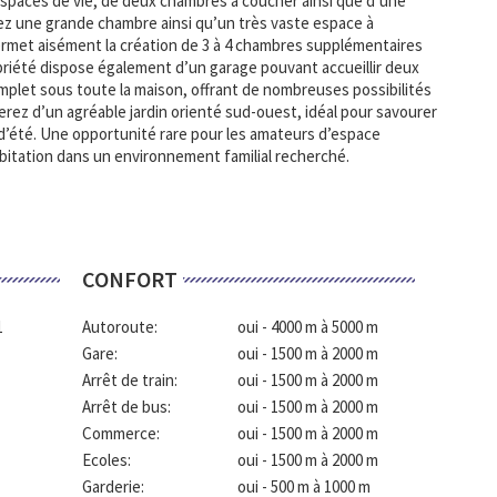
espaces de vie, de deux chambres à coucher ainsi que d’une
irez une grande chambre ainsi qu’un très vaste espace à
ermet aisément la création de 3 à 4 chambres supplémentaires
priété dispose également d’un garage pouvant accueillir deux
mplet sous toute la maison, offrant de nombreuses possibilités
terez d’un agréable jardin orienté sud-ouest, idéal pour savourer
s d’été. Une opportunité rare pour les amateurs d’espace
bitation dans un environnement familial recherché.
CONFORT
1
Autoroute:
oui - 4000 m à 5000 m
Gare:
oui - 1500 m à 2000 m
Arrêt de train:
oui - 1500 m à 2000 m
Arrêt de bus:
oui - 1500 m à 2000 m
Commerce:
oui - 1500 m à 2000 m
Ecoles:
oui - 1500 m à 2000 m
Garderie:
oui - 500 m à 1000 m