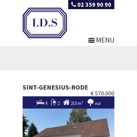
02 359 90 90
MENU
SINT-GENESIUS-RODE
€ 570.000
4
2
210 m²
oui