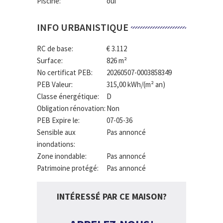
Piscine:
oui
INFO URBANISTIQUE
RC de base:
€ 3.112
Surface:
826 m²
No certificat PEB:
20260507-0003858349
PEB Valeur:
315,00 kWh/(m² an)
Classe énergétique:
D
Obligation rénovation:
Non
PEB Expire le:
07-05-36
Sensible aux
Pas annoncé
inondations:
Zone inondable:
Pas annoncé
Patrimoine protégé:
Pas annoncé
INTÉRESSÉ PAR CE MAISON?