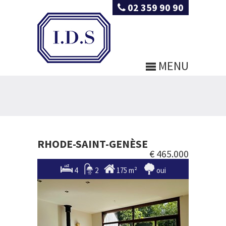
02 359 90 90
MENU
RHODE-SAINT-GENÈSE
€ 465.000
4
2
175 m²
oui