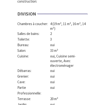
construction:
DIVISION
Chambres à coucher:
4
(19 m², 11 m², 16 m², 14
m²)
Salles de bains:
2
Toilette:
3
Bureau:
oui
Salon:
33 m²
Cuisine:
oui
, Cuisine semi-
ouverte, Avec
électroménager
Débarras:
oui
Grenier:
oui
Cave:
oui
Partie
oui
Professionnelle:
Terrasse:
20 m²
Jardin:
oui