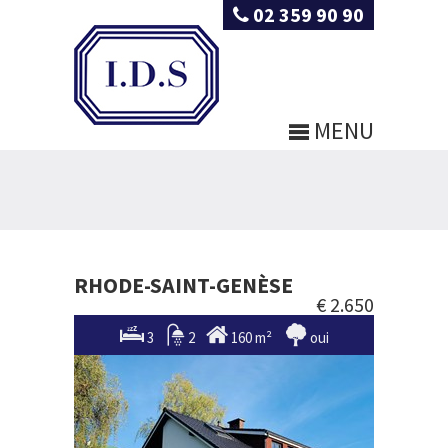
02 359 90 90
MENU
RHODE-SAINT-GENÈSE
€ 2.650
3
2
160 m²
oui