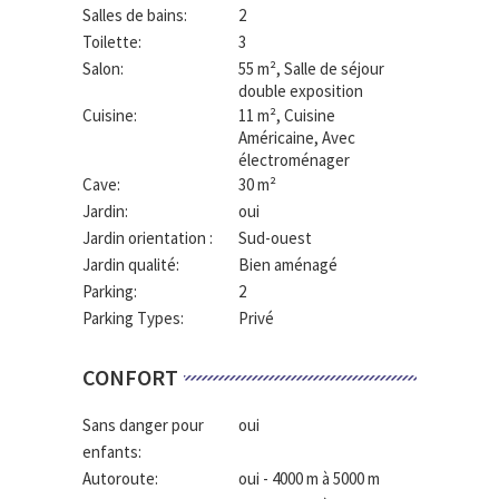
Salles de bains:
2
Toilette:
3
Salon:
55 m²
, Salle de séjour
double exposition
Cuisine:
11 m²
, Cuisine
Américaine, Avec
électroménager
Cave:
30 m²
Jardin:
oui
Jardin orientation :
Sud-ouest
Jardin qualité:
Bien aménagé
Parking:
2
Parking Types:
Privé
CONFORT
Sans danger pour
oui
enfants:
Autoroute:
oui - 4000 m à 5000 m