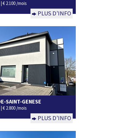
 |
€ 2.100 /mois
PLUS D'INFO
E-SAINT-GENESE
 |
€ 2.800 /mois
PLUS D'INFO