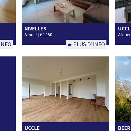
NIVELLES
UCCL
2
1
Non
A louer |
€ 1.150
A louer
INFO
PLUS D'INFO
UCCLE
BEER
2
1
122m²
Non