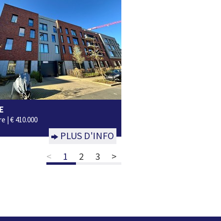
E
2
1
75m²
Non
e |
€ 410.000
PLUS D'INFO
<
1
2
3
>