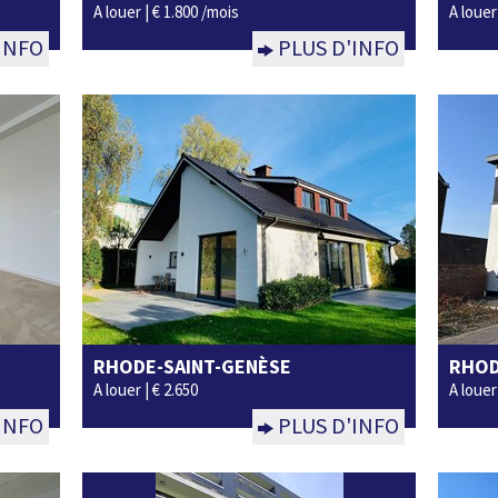
A louer |
€ 1.800 /mois
A louer
INFO
PLUS D'INFO
RHODE-SAINT-GENÈSE
RHOD
3
2
160m²
oui
A louer |
€ 2.650
A louer
INFO
PLUS D'INFO