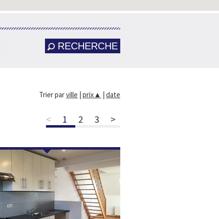
RECHERCHE
Trier par
ville
|
prix
▲
|
date
<
1
2
3
>
NOUVEAU!