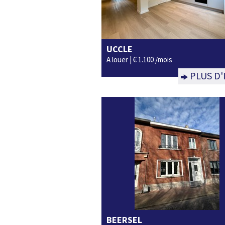
UCCLE
1
Non
A louer |
€ 1.100 /mois
PLUS D'
BEERSEL
3
1
oui