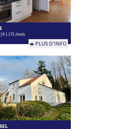
E
Non
 |
€ 1.175 /mois
PLUS D'INFO
SEL
4
1
160m²
oui