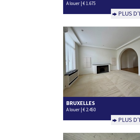
A louer |
€ 1.675
PLUS D'
BRUXELLES
3
2
Non
A louer |
€ 2.450
PLUS D'