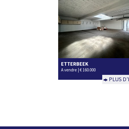
ETTERBEEK
100m²
Non
A vendre |
€ 160.000
PLUS D'