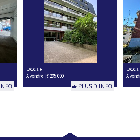
UCCLE
UCCL
1
1
70m²
Non
A vendre |
€ 295.000
A vendr
INFO
PLUS D'INFO